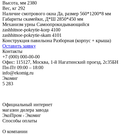
Высота, мм
2380
Вес, кг
292
Наличие смотрового окна
Да, размер 560*1200*8 мм
Габариты скамейки, Д*Ш
2850*450 мм
Механизм урны
Самоопрокидывающийся
zashhitnoe-pokrytie-korp
4100
zashhitnoe-pokrytie-skam
4101
Конструкция павильона
Разборная (корпус + крыша)
Оставить заявку
Контакты
+7 (000) 000-00-00
Офис: 115127, Москва, 1-й Нагатинский проезд, 2с35БН
Пн-Пт 09:00 – 18:00
info@ekomig.ru
Экомиг
5
283
Официальный интернет
магазин дилера завода
ЭкоПром - Экомиг
Способы оплаты
О компании