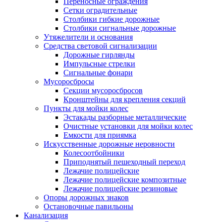
Переносные ограждения
Сетки оградительные
Столбики гибкие дорожные
Столбики сигнальные дорожные
Утяжелители и основания
Средства световой сигнализации
Дорожные гирлянды
Импульсные стрелки
Сигнальные фонари
Мусоросбросы
Секции мусоросбросов
Кронштейны для крепления секций
Пункты для мойки колес
Эстакады разборные металлические
Очистные установки для мойки колес
Емкости для приямка
Искусственные дорожные неровности
Колесоотбойники
Приподнятый пешеходный переход
Лежачие полицейские
Лежачие полицейские композитные
Лежачие полицейские резиновые
Опоры дорожных знаков
Остановочные павильоны
Канализация