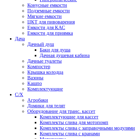
Конусные емкости
Подземные емкости
Мягкие емкости
ЦКТ для пивоварения
Емкости для КАС
Емкости для приямка
Дача
Дачный душ
Баки для душа
Дачная душевая кабина
Дачные туалеты
Компостер
Крышка колодца
Вазоны
Кашпо
Комплектующие
С/Х
Агробаки
Домики для телят
Оборудование для транс. кассет
Комплектующие для кассет
Комплекты слива для мотопомп
Комплекты слива с заправочными модулями
Комплекты слива с кранами