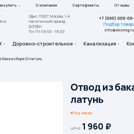
ак купить
О компании
Сертификаты
Отзывы
т
Офис: 115127, Москва, 1-й
+7 (000) 000-00
й из
Нагатинский проезд,
Подбор товар
2с35БН
info@ekomig.r
Пн-Пт 09:00 – 18:00
Х
Дорожно-строительное
Канализация
Ко
 бака в сборе G1 латунь
Отвод из бака
латунь
Под заказ
1 960
₽
цена