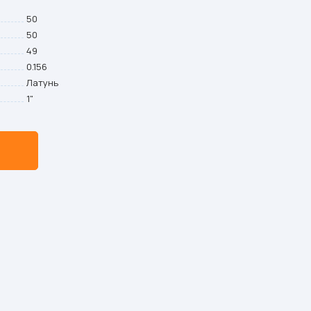
50
50
49
0.156
Латунь
1"