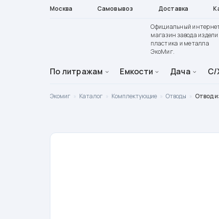
Москва
Самовывоз
Доставка
К
Официальный интерне
магазин завода издели
пластика и металла
ЭкоМиг.
По литражам
Емкости
Дача
С/
Экомиг
»
Каталог
»
Комплектующие
»
Отводы
»
Отвод из