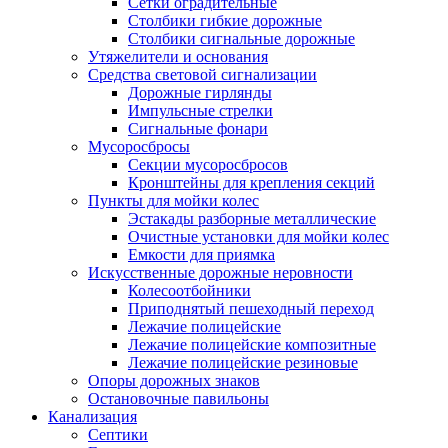
Сетки оградительные
Столбики гибкие дорожные
Столбики сигнальные дорожные
Утяжелители и основания
Средства световой сигнализации
Дорожные гирлянды
Импульсные стрелки
Сигнальные фонари
Мусоросбросы
Секции мусоросбросов
Кронштейны для крепления секций
Пункты для мойки колес
Эстакады разборные металлические
Очистные установки для мойки колес
Емкости для приямка
Искусственные дорожные неровности
Колесоотбойники
Приподнятый пешеходный переход
Лежачие полицейские
Лежачие полицейские композитные
Лежачие полицейские резиновые
Опоры дорожных знаков
Остановочные павильоны
Канализация
Септики