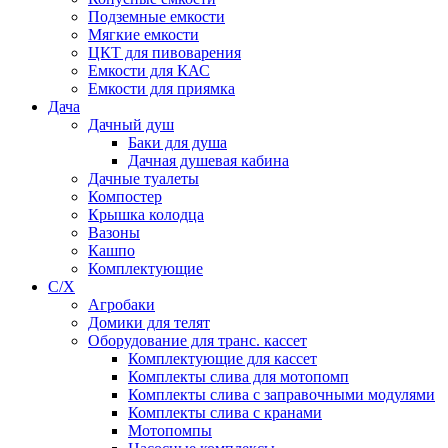
Подземные емкости
Мягкие емкости
ЦКТ для пивоварения
Емкости для КАС
Емкости для приямка
Дача
Дачный душ
Баки для душа
Дачная душевая кабина
Дачные туалеты
Компостер
Крышка колодца
Вазоны
Кашпо
Комплектующие
С/Х
Агробаки
Домики для телят
Оборудование для транс. кассет
Комплектующие для кассет
Комплекты слива для мотопомп
Комплекты слива с заправочными модулями
Комплекты слива с кранами
Мотопомпы