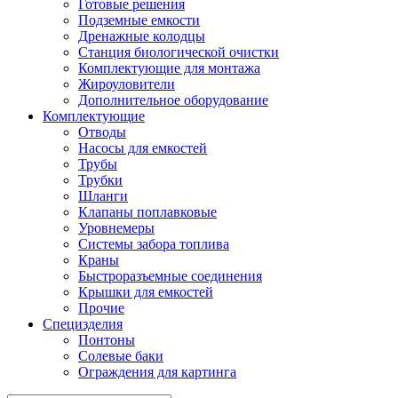
Готовые решения
Подземные емкости
Дренажные колодцы
Станция биологической очистки
Комплектующие для монтажа
Жироуловители
Дополнительное оборудование
Комплектующие
Отводы
Насосы для емкостей
Трубы
Трубки
Шланги
Клапаны поплавковые
Уровнемеры
Системы забора топлива
Краны
Быстроразъемные соединения
Крышки для емкостей
Прочие
Специзделия
Понтоны
Солевые баки
Ограждения для картинга