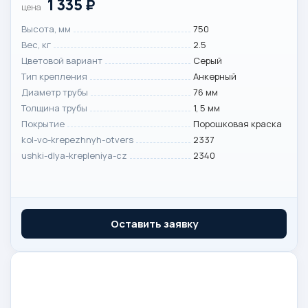
1 335
₽
цена
Высота, мм
750
Вес, кг
2.5
Цветовой вариант
Серый
Тип крепления
Анкерный
Диаметр трубы
76 мм
Толщина трубы
1, 5 мм
Покрытие
Порошковая краска
kol-vo-krepezhnyh-otvers
2337
ushki-dlya-krepleniya-cz
2340
Оставить заявку