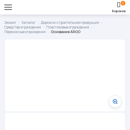
0
Корзина
Оставить заявку
Экомиг
»
Каталог
»
Дорожно-строительная продукция
»
Средства ограждения
»
Пластиковые ограждения
»
Корзина пуста.
Переносные ограждения
»
Основание ARGO