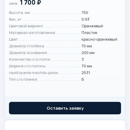
1 700
₽
цена
Высота, мм
750
Вес, кг
0.93
Цветовой вариант
Оранжевый
Материал изготовления
Пластик
Цвет
красно-оранжевый
Диаметр столбика
70 мм
Диаметр основания
200 мм
Количество с/о полос
3
Ширина с/о полосы
70 мм
rasstoyanie-mezhdu-polos
2531
Тип с/о пленки
Б
Оставить заявку