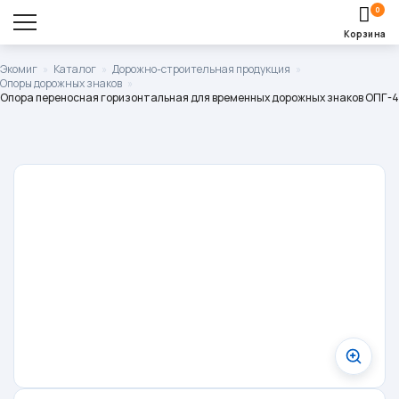
0
Корзина
Оставить заявку
Экомиг
»
Каталог
»
Дорожно-строительная продукция
»
Опоры дорожных знаков
»
Корзина пуста.
Опора переносная горизонтальная для временных дорожных знаков ОПГ-4