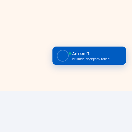
Антон П.
пишите, подбреру товар!