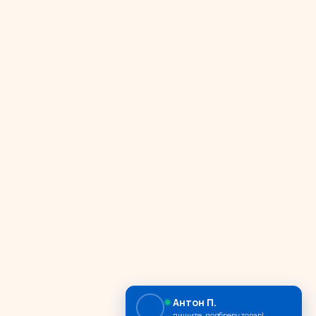
Антон П.
пишите, подбреру товар!