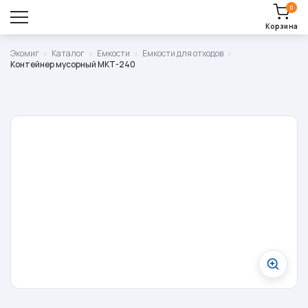
0
Корзина
Оставить заявку
Экомиг
»
Каталог
»
Емкости
»
Емкости для отходов
»
Контейнер мусорный МКТ-240
Корзина пуста.