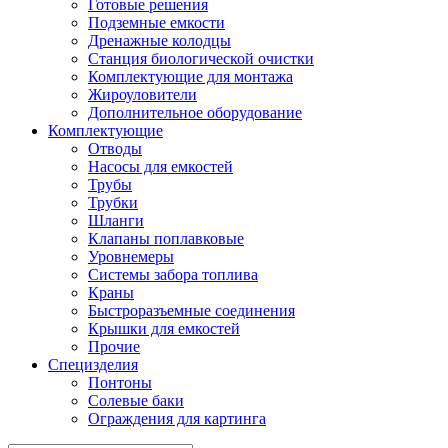
Готовые решения
Подземные емкости
Дренажные колодцы
Станция биологической очистки
Комплектующие для монтажа
Жироуловители
Дополнительное оборудование
Комплектующие
Отводы
Насосы для емкостей
Трубы
Трубки
Шланги
Клапаны поплавковые
Уровнемеры
Системы забора топлива
Краны
Быстроразъемные соединения
Крышки для емкостей
Прочие
Специзделия
Понтоны
Солевые баки
Ограждения для картинга