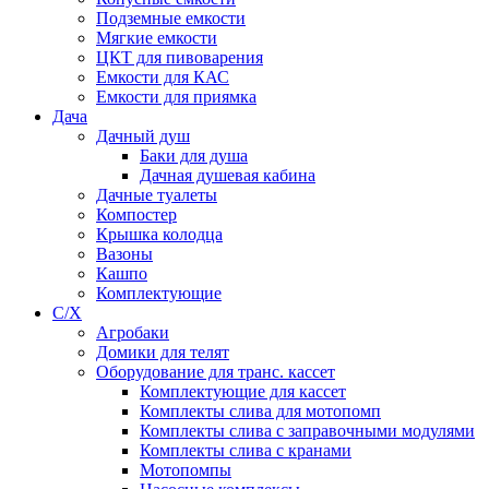
Подземные емкости
Мягкие емкости
ЦКТ для пивоварения
Емкости для КАС
Емкости для приямка
Дача
Дачный душ
Баки для душа
Дачная душевая кабина
Дачные туалеты
Компостер
Крышка колодца
Вазоны
Кашпо
Комплектующие
С/Х
Агробаки
Домики для телят
Оборудование для транс. кассет
Комплектующие для кассет
Комплекты слива для мотопомп
Комплекты слива с заправочными модулями
Комплекты слива с кранами
Мотопомпы