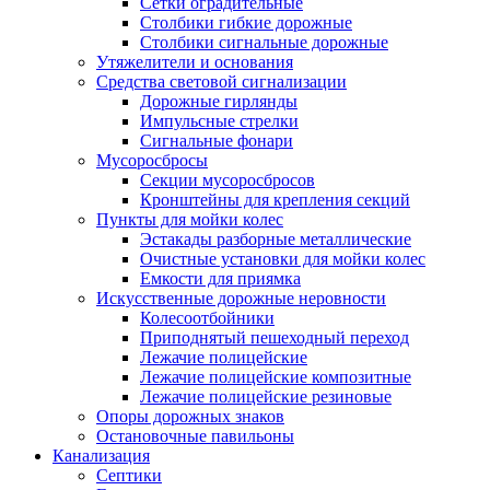
Сетки оградительные
Столбики гибкие дорожные
Столбики сигнальные дорожные
Утяжелители и основания
Средства световой сигнализации
Дорожные гирлянды
Импульсные стрелки
Сигнальные фонари
Мусоросбросы
Секции мусоросбросов
Кронштейны для крепления секций
Пункты для мойки колес
Эстакады разборные металлические
Очистные установки для мойки колес
Емкости для приямка
Искусственные дорожные неровности
Колесоотбойники
Приподнятый пешеходный переход
Лежачие полицейские
Лежачие полицейские композитные
Лежачие полицейские резиновые
Опоры дорожных знаков
Остановочные павильоны
Канализация
Септики