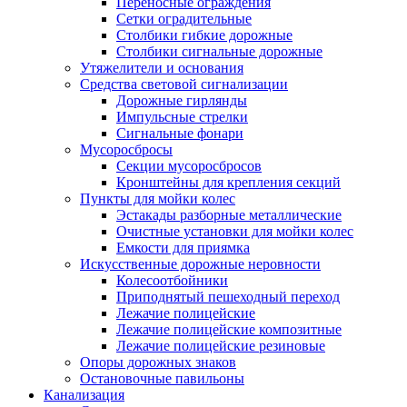
Переносные ограждения
Сетки оградительные
Столбики гибкие дорожные
Столбики сигнальные дорожные
Утяжелители и основания
Средства световой сигнализации
Дорожные гирлянды
Импульсные стрелки
Сигнальные фонари
Мусоросбросы
Секции мусоросбросов
Кронштейны для крепления секций
Пункты для мойки колес
Эстакады разборные металлические
Очистные установки для мойки колес
Емкости для приямка
Искусственные дорожные неровности
Колесоотбойники
Приподнятый пешеходный переход
Лежачие полицейские
Лежачие полицейские композитные
Лежачие полицейские резиновые
Опоры дорожных знаков
Остановочные павильоны
Канализация