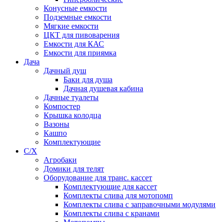
Конусные емкости
Подземные емкости
Мягкие емкости
ЦКТ для пивоварения
Емкости для КАС
Емкости для приямка
Дача
Дачный душ
Баки для душа
Дачная душевая кабина
Дачные туалеты
Компостер
Крышка колодца
Вазоны
Кашпо
Комплектующие
С/Х
Агробаки
Домики для телят
Оборудование для транс. кассет
Комплектующие для кассет
Комплекты слива для мотопомп
Комплекты слива с заправочными модулями
Комплекты слива с кранами