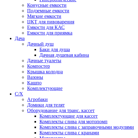
Конусные емкости
Подземные емкости
Мягкие емкости
ЦКТ для пивоварения
Емкости для КАС
Емкости для приямка
Дача
Дачный душ
Баки для душа
Дачная душевая кабина
Дачные туалеты
Компостер
Крышка колодца
Вазоны
Кашпо
Комплектующие
С/Х
Агробаки
Домики для телят
Оборудование для транс. кассет
Комплектующие для кассет
Комплекты слива для мотопомп
Комплекты слива с заправочными модулями
Комплекты слива с кранами