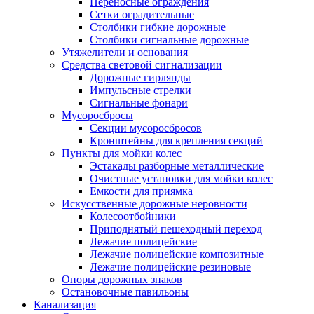
Переносные ограждения
Сетки оградительные
Столбики гибкие дорожные
Столбики сигнальные дорожные
Утяжелители и основания
Средства световой сигнализации
Дорожные гирлянды
Импульсные стрелки
Сигнальные фонари
Мусоросбросы
Секции мусоросбросов
Кронштейны для крепления секций
Пункты для мойки колес
Эстакады разборные металлические
Очистные установки для мойки колес
Емкости для приямка
Искусственные дорожные неровности
Колесоотбойники
Приподнятый пешеходный переход
Лежачие полицейские
Лежачие полицейские композитные
Лежачие полицейские резиновые
Опоры дорожных знаков
Остановочные павильоны
Канализация