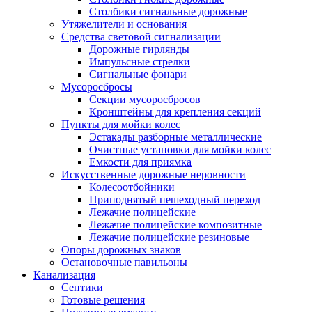
Столбики сигнальные дорожные
Утяжелители и основания
Средства световой сигнализации
Дорожные гирлянды
Импульсные стрелки
Сигнальные фонари
Мусоросбросы
Секции мусоросбросов
Кронштейны для крепления секций
Пункты для мойки колес
Эстакады разборные металлические
Очистные установки для мойки колес
Емкости для приямка
Искусственные дорожные неровности
Колесоотбойники
Приподнятый пешеходный переход
Лежачие полицейские
Лежачие полицейские композитные
Лежачие полицейские резиновые
Опоры дорожных знаков
Остановочные павильоны
Канализация
Септики
Готовые решения