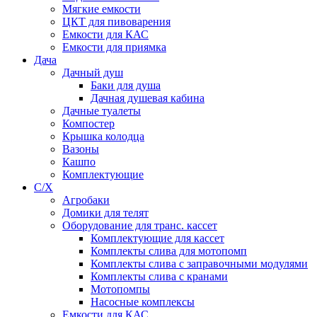
Мягкие емкости
ЦКТ для пивоварения
Емкости для КАС
Емкости для приямка
Дача
Дачный душ
Баки для душа
Дачная душевая кабина
Дачные туалеты
Компостер
Крышка колодца
Вазоны
Кашпо
Комплектующие
С/Х
Агробаки
Домики для телят
Оборудование для транс. кассет
Комплектующие для кассет
Комплекты слива для мотопомп
Комплекты слива с заправочными модулями
Комплекты слива с кранами
Мотопомпы
Насосные комплексы
Емкости для КАС