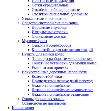
Переносные ограждения
Сетки оградительные
Столбики гибкие дорожные
Столбики сигнальные дорожные
Утяжелители и основания
Средства световой сигнализации
Дорожные гирлянды
Импульсные стрелки
Сигнальные фонари
Мусоросбросы
Секции мусоросбросов
Кронштейны для крепления секций
Пункты для мойки колес
Эстакады разборные металлические
Очистные установки для мойки колес
Емкости для приямка
Искусственные дорожные неровности
Колесоотбойники
Приподнятый пешеходный переход
Лежачие полицейские
Лежачие полицейские композитные
Лежачие полицейские резиновые
Опоры дорожных знаков
Остановочные павильоны
Канализация