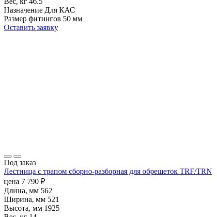
Вес, кг
46.5
Назначение
Для КАС
Размер фитингов
50 мм
Оставить заявку
Под заказ
Лестница с трапом сборно-разборная для обрешеток TRF/TRN
цена
7 790
₽
Длина, мм
562
Ширина, мм
521
Высота, мм
1925
Вес, кг
14