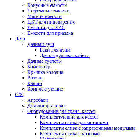
Конусные емкости
Подземные емкости
Мягкие емкости
ЦКТ для пивоварения
Емкости для КАС
Емкости для приямка
Дача
Дачный душ
Баки для душа
Дачная душевая кабина
Дачные туалеты
Компостер
Крышка колодца
Вазоны
Кашпо
Комплектующие
С/Х
Агробаки
Домики для телят
Оборудование для транс. кассет
Комплектующие для кассет
Комплекты слива для мотопомп
Комплекты слива с заправочными модулями
Комплекты слива с кранами