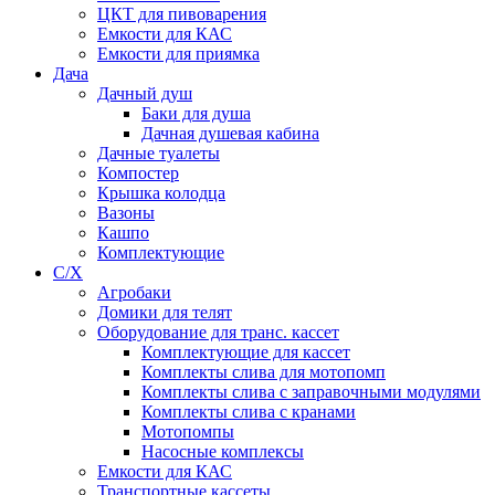
ЦКТ для пивоварения
Емкости для КАС
Емкости для приямка
Дача
Дачный душ
Баки для душа
Дачная душевая кабина
Дачные туалеты
Компостер
Крышка колодца
Вазоны
Кашпо
Комплектующие
С/Х
Агробаки
Домики для телят
Оборудование для транс. кассет
Комплектующие для кассет
Комплекты слива для мотопомп
Комплекты слива с заправочными модулями
Комплекты слива с кранами
Мотопомпы
Насосные комплексы
Емкости для КАС
Транспортные кассеты