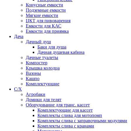
Конусные емкости
Подземные емкости
Мягкие емкости
ЦКТ для пивоварения
Емкости для КАС
Емкости для приямка
Дача
Дачный душ
Баки для душа
Дачная душевая кабина
Дачные туалеты
Компостер
Крышка колодца
Вазоны
Кашпо
Комплектующие
С/Х
Агробаки
Домики для телят
Оборудование для транс. кассет
Комплектующие для кассет
Комплекты слива для мотопомп
Комплекты слива с заправочными модулями
Комплекты слива с кранами