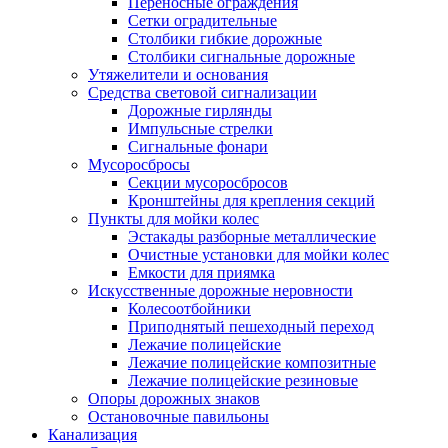
Переносные ограждения
Сетки оградительные
Столбики гибкие дорожные
Столбики сигнальные дорожные
Утяжелители и основания
Средства световой сигнализации
Дорожные гирлянды
Импульсные стрелки
Сигнальные фонари
Мусоросбросы
Секции мусоросбросов
Кронштейны для крепления секций
Пункты для мойки колес
Эстакады разборные металлические
Очистные установки для мойки колес
Емкости для приямка
Искусственные дорожные неровности
Колесоотбойники
Приподнятый пешеходный переход
Лежачие полицейские
Лежачие полицейские композитные
Лежачие полицейские резиновые
Опоры дорожных знаков
Остановочные павильоны
Канализация