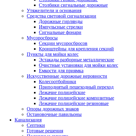
Столбики сигнальные дорожные
Утяжелители и основания
Средства световой сигнализации
Дорожные гирлянды
Импульсные стрелки
Сигнальные фонари
Мусоросбросы
Секции мусоросбросов
Кронштейны для крепления секций
Пункты для мойки колес
Эстакады разборные металлические
Очистные установки для мойки колес
Емкости для приямка
Искусственные дорожные неровности
Колесоотбойники
Приподнятый пешеходный переход
Лежачие полицейские
Лежачие полицейские композитные
Лежачие полицейские резиновые
Опоры дорожных знаков
Остановочные павильоны
Канализация
Септики
Готовые решения