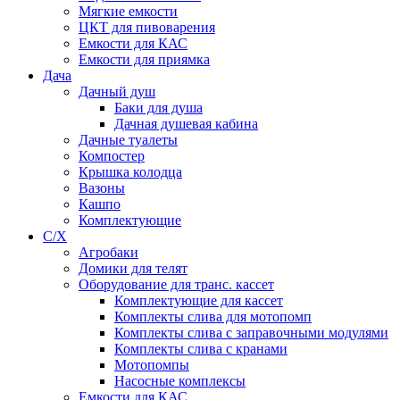
Мягкие емкости
ЦКТ для пивоварения
Емкости для КАС
Емкости для приямка
Дача
Дачный душ
Баки для душа
Дачная душевая кабина
Дачные туалеты
Компостер
Крышка колодца
Вазоны
Кашпо
Комплектующие
С/Х
Агробаки
Домики для телят
Оборудование для транс. кассет
Комплектующие для кассет
Комплекты слива для мотопомп
Комплекты слива с заправочными модулями
Комплекты слива с кранами
Мотопомпы
Насосные комплексы
Емкости для КАС