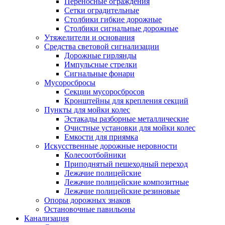
Переносные ограждения
Сетки оградительные
Столбики гибкие дорожные
Столбики сигнальные дорожные
Утяжелители и основания
Средства световой сигнализации
Дорожные гирлянды
Импульсные стрелки
Сигнальные фонари
Мусоросбросы
Секции мусоросбросов
Кронштейны для крепления секций
Пункты для мойки колес
Эстакады разборные металлические
Очистные установки для мойки колес
Емкости для приямка
Искусственные дорожные неровности
Колесоотбойники
Приподнятый пешеходный переход
Лежачие полицейские
Лежачие полицейские композитные
Лежачие полицейские резиновые
Опоры дорожных знаков
Остановочные павильоны
Канализация