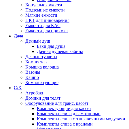
Конусные емкости
Подземные емкости
Мягкие емкости
ЦКТ для пивоварения
Емкости для КАС
Емкости для приямка
Дача
Дачный душ
Баки для душа
Дачная душевая кабина
Дачные туалеты
Компостер
Крышка колодца
Вазоны
Кашпо
Комплектующие
С/Х
Агробаки
Домики для телят
Оборудование для транс. кассет
Комплектующие для кассет
Комплекты слива для мотопомп
Комплекты слива с заправочными модулями
Комплекты слива с кранами