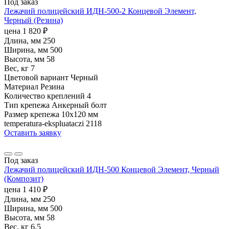
Под заказ
Лежачий полицейский ИДН-500-2 Концевой Элемент,
Черный (Резина)
цена
1 820
₽
Длина, мм
250
Ширина, мм
500
Высота, мм
58
Вес, кг
7
Цветовой вариант
Черный
Материал
Резина
Количество креплений
4
Тип крепежа
Анкерный болт
Размер крепежа
10х120 мм
temperatura-ekspluataczi
2118
Оставить заявку
Под заказ
Лежачий полицейский ИДН-500 Концевой Элемент, Черный
(Композит)
цена
1 410
₽
Длина, мм
250
Ширина, мм
500
Высота, мм
58
Вес, кг
6.5