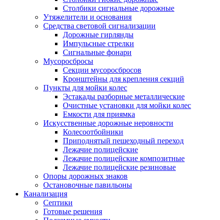
Столбики сигнальные дорожные
Утяжелители и основания
Средства световой сигнализации
Дорожные гирлянды
Импульсные стрелки
Сигнальные фонари
Мусоросбросы
Секции мусоросбросов
Кронштейны для крепления секций
Пункты для мойки колес
Эстакады разборные металлические
Очистные установки для мойки колес
Емкости для приямка
Искусственные дорожные неровности
Колесоотбойники
Приподнятый пешеходный переход
Лежачие полицейские
Лежачие полицейские композитные
Лежачие полицейские резиновые
Опоры дорожных знаков
Остановочные павильоны
Канализация
Септики
Готовые решения