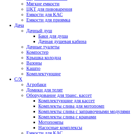
Мягкие емкости
ЦКТ для пивоварения
Емкости для КАС
Емкости для приямка
Дача
Дачный душ
Баки для душа
Дачная душевая кабина
Дачные туалеты
Компостер
Крышка колодца
Вазоны
Кашпо
Комплектующие
С/Х
Агробаки
Домики для телят
Оборудование для транс. кассет
Комплектующие для кассет
Комплекты слива для мотопомп
Комплекты слива с заправочными модулями
Комплекты слива с кранами
Мотопомпы
Насосные комплексы
Емкости для КАС