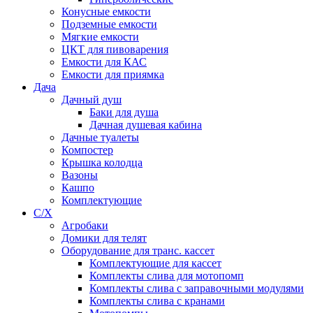
Конусные емкости
Подземные емкости
Мягкие емкости
ЦКТ для пивоварения
Емкости для КАС
Емкости для приямка
Дача
Дачный душ
Баки для душа
Дачная душевая кабина
Дачные туалеты
Компостер
Крышка колодца
Вазоны
Кашпо
Комплектующие
С/Х
Агробаки
Домики для телят
Оборудование для транс. кассет
Комплектующие для кассет
Комплекты слива для мотопомп
Комплекты слива с заправочными модулями
Комплекты слива с кранами