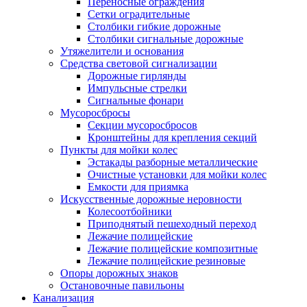
Переносные ограждения
Сетки оградительные
Столбики гибкие дорожные
Столбики сигнальные дорожные
Утяжелители и основания
Средства световой сигнализации
Дорожные гирлянды
Импульсные стрелки
Сигнальные фонари
Мусоросбросы
Секции мусоросбросов
Кронштейны для крепления секций
Пункты для мойки колес
Эстакады разборные металлические
Очистные установки для мойки колес
Емкости для приямка
Искусственные дорожные неровности
Колесоотбойники
Приподнятый пешеходный переход
Лежачие полицейские
Лежачие полицейские композитные
Лежачие полицейские резиновые
Опоры дорожных знаков
Остановочные павильоны
Канализация