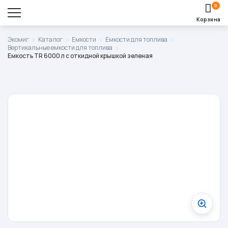
0
Корзина
Оставить заявку
Экомиг
»
Каталог
»
Емкости
»
Емкости для топлива
»
Вертикальные емкости для топлива
»
Корзина пуста.
Емкость TR 6000 л с откидной крышкой зеленая