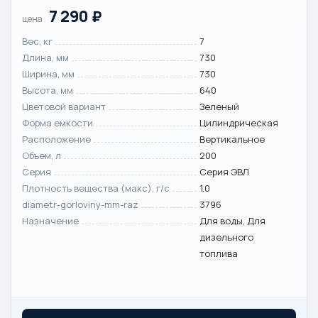
7 290
₽
цена
Вес, кг
7
Длина, мм
730
Ширина, мм
730
Высота, мм
640
Цветовой вариант
Зеленый
Форма емкости
Цилиндрическая
Расположение
Вертикальное
Объем, л
200
Серия
Серия ЭВЛ
Плотность вещества (макс), г/с
1.0
diametr-gorloviny-mm-raz
3796
Назначение
Для воды, Для
дизельного
топлива