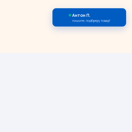
Антон П.
пишите, подбреру товар!