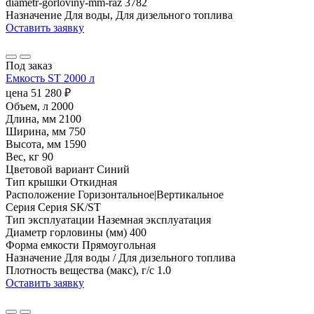
diametr-gorloviny-mm-raz
3782
Назначение
Для воды, Для дизельного топлива
Оставить заявку
Под заказ
Емкость ST 2000 л
цена
51 280
₽
Объем, л
2000
Длина, мм
2100
Ширина, мм
750
Высота, мм
1590
Вес, кг
90
Цветовой вариант
Синий
Тип крышки
Откидная
Расположение
Горизонтальное|Вертикальное
Серия
Серия SK/ST
Тип эксплуатации
Наземная эксплуатация
Диаметр горловины (мм)
400
Форма емкости
Прямоугольная
Назначение
Для воды / Для дизельного топлива
Плотность вещества (макс), г/с
1.0
Оставить заявку