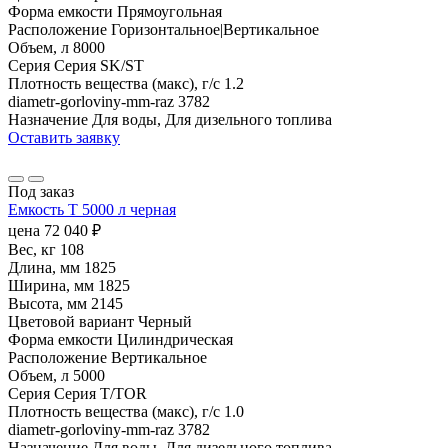
Форма емкости
Прямоугольная
Расположение
Горизонтальное|Вертикальное
Объем, л
8000
Серия
Серия SK/ST
Плотность вещества (макс), г/с
1.2
diametr-gorloviny-mm-raz
3782
Назначение
Для воды, Для дизельного топлива
Оставить заявку
Под заказ
Емкость T 5000 л черная
цена
72 040
₽
Вес, кг
108
Длина, мм
1825
Ширина, мм
1825
Высота, мм
2145
Цветовой вариант
Черный
Форма емкости
Цилиндрическая
Расположение
Вертикальное
Объем, л
5000
Серия
Серия T/TOR
Плотность вещества (макс), г/с
1.0
diametr-gorloviny-mm-raz
3782
Назначение
Для воды, Для дизельного топлива