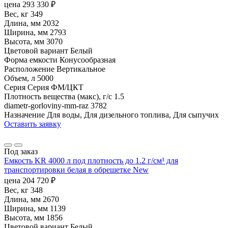
цена
293 330
₽
Вес, кг
349
Длина, мм
2032
Ширина, мм
2793
Высота, мм
3070
Цветовой вариант
Белый
Форма емкости
Конусообразная
Расположение
Вертикальное
Объем, л
5000
Серия
Серия ФМ/ЦКТ
Плотность вещества (макс), г/с
1.5
diametr-gorloviny-mm-raz
3782
Назначение
Для воды, Для дизельного топлива, Для сыпучих
Оставить заявку
Под заказ
Емкость KR 4000 л под плотность до 1.2 г/см³ для
транспортировки белая в обрешетке New
цена
204 720
₽
Вес, кг
348
Длина, мм
2670
Ширина, мм
1139
Высота, мм
1856
Цветовой вариант
Белый