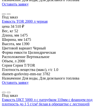
Оставить заявку
Под заказ
Емкость TOR 2000 л черная
цена
34 510
₽
Вес, кг
52
Длина, мм
1475
Ширина, мм
1475
Высота, мм
1390
Цветовой вариант
Черный
Форма емкости
Цилиндрическая
Расположение
Вертикальное
Объем, л
2000
Серия
Серия T/TOR
Плотность вещества (макс), г/с
1.0
diametr-gorloviny-mm-raz
3782
Назначение
Для воды, Для дизельного топлива
Оставить заявку
Под заказ
Емкость ЦКТ 5000 л с патрубком 110мм с фланцем под
плотность до 1,5 г/см³ белая в обрешетке с лестницей