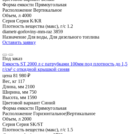
Форма емкости
Прямоугольная
Расположение
Вертикальное
Объем, л
4000
Серия
Серия K/KR
Плотность вещества (макс), г/с
1.2
diametr-gorloviny-mm-raz
3859
Назначение
Для воды, Для дизельного топлива
Оставить заявку
Под заказ
Емкость ST 2000 л с патрубками 100мм под плотность до 1,5
г/см³ с откидной крышкой синяя
цена
81 980
₽
Вес, кг
117
Длина, мм
2100
Ширина, мм
750
Высота, мм
1590
Цветовой вариант
Синий
Форма емкости
Прямоугольная
Расположение
Горизонтальное|Вертикальное
Объем, л
2000
Серия
Серия SK/ST
Плотность вещества (макс), г/с
1.5