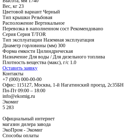
Высота, мм
1740
Вес, кг
23
Цветовой вариант
Черный
Тип крышки
Резьбовая
Расположение
Вертикальное
Перевозка в наполненном сост
Рекомендовано
Серия
Серия T/TOR
Тип эксплуатации
Наземная эксплуатация
Диаметр горловины (мм)
300
Форма емкости
Цилиндрическая
Назначение
Для воды / Для дизельного топлива
Плотность вещества (макс), г/с
1.0
Оставить заявку
Контакты
+7 (000) 000-00-00
Офис: 115127, Москва, 1-й Нагатинский проезд, 2с35БН
Пн-Пт 09:00 – 18:00
info@ekomig.ru
Экомиг
5
283
Официальный интернет
магазин дилера завода
ЭкоПром - Экомиг
Способы оплаты