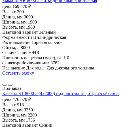
Емкость HR 8000 л с откидной крышкой зеленая
цена
169 470
₽
Вес, кг
200
Длина, мм
3000
Ширина, мм
1900
Высота, мм
1980
Цветовой вариант
Зеленый
Форма емкости
Цилиндрическая
Расположение
Горизонтальное
Объем, л
8000
Серия
Серия H/HR
Плотность вещества (макс), г/с
1.0
diametr-gorloviny-mm-raz
3782
Назначение
Для воды, Для дизельного топлива
Оставить заявку
Под заказ
Кассета ST 8000 л (4х2000) под плотность до 1,2 г/см³ синяя
цена
476 670
₽
Вес, кг
918
Длина, мм
3350
Ширина, мм
2200
Высота, мм
1736
Цветовой вариант
Синий