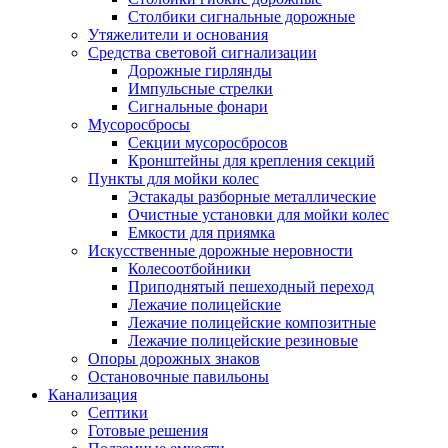
Столбики сигнальные дорожные
Утяжелители и основания
Средства световой сигнализации
Дорожные гирлянды
Импульсные стрелки
Сигнальные фонари
Мусоросбросы
Секции мусоросбросов
Кронштейны для крепления секций
Пункты для мойки колес
Эстакады разборные металлические
Очистные установки для мойки колес
Емкости для приямка
Искусственные дорожные неровности
Колесоотбойники
Приподнятый пешеходный переход
Лежачие полицейские
Лежачие полицейские композитные
Лежачие полицейские резиновые
Опоры дорожных знаков
Остановочные павильоны
Канализация
Септики
Готовые решения