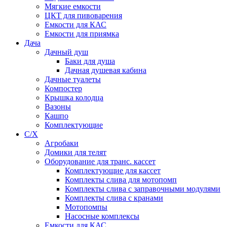
Мягкие емкости
ЦКТ для пивоварения
Емкости для КАС
Емкости для приямка
Дача
Дачный душ
Баки для душа
Дачная душевая кабина
Дачные туалеты
Компостер
Крышка колодца
Вазоны
Кашпо
Комплектующие
С/Х
Агробаки
Домики для телят
Оборудование для транс. кассет
Комплектующие для кассет
Комплекты слива для мотопомп
Комплекты слива с заправочными модулями
Комплекты слива с кранами
Мотопомпы
Насосные комплексы
Емкости для КАС