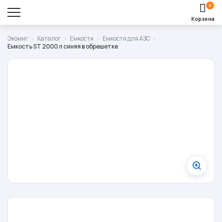
0
Корзина
Оставить заявку
Экомиг
»
Каталог
»
Емкости
»
Емкости для АЗС
»
Емкость ST 2000 л синяя в обрешетке
Корзина пуста.