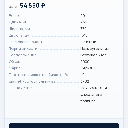
54 550
₽
цена
Вес, кг
80
Длина, мм
2310
Ширина, мм
770
Высота, мм
1515
Цветовой вариант
Зеленый
Форма емкости
Прямоугольная
Расположение
Вертикальное
Объем, л
2000
Серия
Серия S
Плотность вещества (макс), г/с
1.0
diametr-gorloviny-mm-raz
3782
Назначение
Для воды, Для
дизельного
топлива