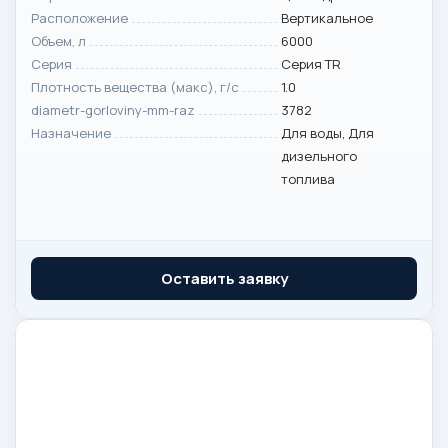
Расположение
Вертикальное
Объем, л
6000
Серия
Серия TR
Плотность вещества (макс), г/с
1.0
diametr-gorloviny-mm-raz
3782
Назначение
Для воды, Для
дизельного
топлива
Оставить заявку