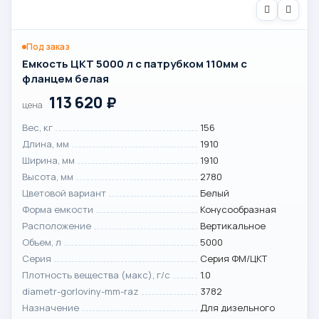
Под заказ
Емкость ЦКТ 5000 л с патрубком 110мм с
фланцем белая
113 620
₽
цена
Вес, кг
156
Длина, мм
1910
Ширина, мм
1910
Высота, мм
2780
Цветовой вариант
Белый
Форма емкости
Конусообразная
Расположение
Вертикальное
Объем, л
5000
Серия
Серия ФМ/ЦКТ
Плотность вещества (макс), г/с
1.0
diametr-gorloviny-mm-raz
3782
Назначение
Для дизельного