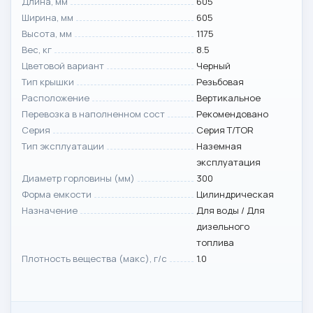
Длина, мм
605
Ширина, мм
605
Высота, мм
1175
Вес, кг
8.5
Цветовой вариант
Черный
Тип крышки
Резьбовая
Расположение
Вертикальное
Перевозка в наполненном сост
Рекомендовано
Серия
Серия T/TOR
Тип эксплуатации
Наземная
эксплуатация
Диаметр горловины (мм)
300
Форма емкости
Цилиндрическая
Назначение
Для воды / Для
дизельного
топлива
Плотность вещества (макс), г/с
1.0