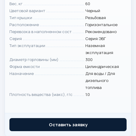
Вес, кг
60
Цветовой вариант
Черный
Тип крышки
Резьбовая
Расположение
Горизонтальное
Перевозка в наполненном сост
Рекомендовано
Серия
Серия ЭВГ
Тип эксплуатации
Наземная
эксплуатация
Диаметр горловины (мм)
300
Форма емкости
Цилиндрическая
Назначение
Для воды / Для
дизельного
топлива
Плотность вещества (макс), г/с
1.0
Оставить заявку