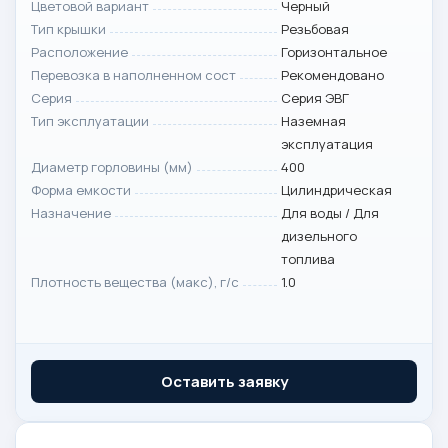
Цветовой вариант
Черный
Тип крышки
Резьбовая
Расположение
Горизонтальное
Перевозка в наполненном сост
Рекомендовано
Серия
Серия ЭВГ
Тип эксплуатации
Наземная
эксплуатация
Диаметр горловины (мм)
400
Форма емкости
Цилиндрическая
Назначение
Для воды / Для
дизельного
топлива
Плотность вещества (макс), г/с
1.0
Оставить заявку