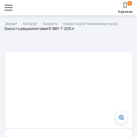
0
Корзина
Оставить заявку
Экомиг
»
Каталог
»
Емкости
»
Емкости для технических нужд
»
Емкость рециклинговая R ЭВЛ-Т 200 л
Корзина пуста.