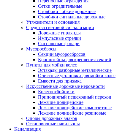
Переносные ограждения
Сетки оградительные
Столбики гибкие дорожные
Столбики сигнальные дорожные
Утяжелители и основания
Средства световой сигнализации
Дорожные гирлянды
Импульсные стрелки
Сигнальные фонари
Мусоросбросы
Секции мусоросбросов
Кронштейны для крепления секций
Пункты для мойки колес
Эстакады разборные металлические
Очистные установки для мойки колес
Емкости для приямка
Искусственные дорожные неровности
Колесоотбойники
Приподнятый пешеходный переход
Лежачие полицейские
Лежачие полицейские композитные
Лежачие полицейские резиновые
Опоры дорожных знаков
Остановочные павильоны
Канализация