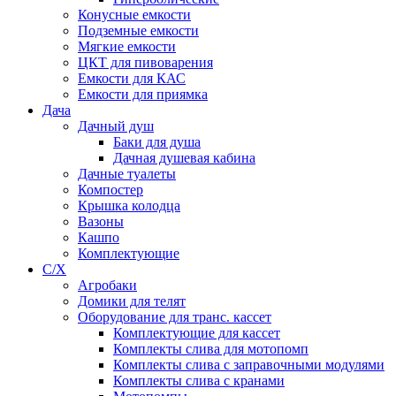
Конусные емкости
Подземные емкости
Мягкие емкости
ЦКТ для пивоварения
Емкости для КАС
Емкости для приямка
Дача
Дачный душ
Баки для душа
Дачная душевая кабина
Дачные туалеты
Компостер
Крышка колодца
Вазоны
Кашпо
Комплектующие
С/Х
Агробаки
Домики для телят
Оборудование для транс. кассет
Комплектующие для кассет
Комплекты слива для мотопомп
Комплекты слива с заправочными модулями
Комплекты слива с кранами