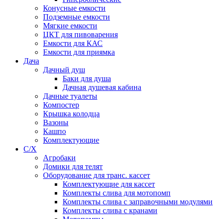
Конусные емкости
Подземные емкости
Мягкие емкости
ЦКТ для пивоварения
Емкости для КАС
Емкости для приямка
Дача
Дачный душ
Баки для душа
Дачная душевая кабина
Дачные туалеты
Компостер
Крышка колодца
Вазоны
Кашпо
Комплектующие
С/Х
Агробаки
Домики для телят
Оборудование для транс. кассет
Комплектующие для кассет
Комплекты слива для мотопомп
Комплекты слива с заправочными модулями
Комплекты слива с кранами