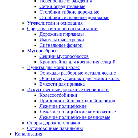
Переносные ограждения
Сетки оградительные
Столбики гибкие дорожные
Столбики сигнальные дорожные
Утяжелители и основания
Средства световой сигнализации
Дорожные гирлянды
Импульсные стрелки
Сигнальные фонари
Мусоросбросы
Секции мусоросбросов
Кронштейны для крепления секций
Пункты для мойки колес
Эстакады разборные металлические
Очистные установки для мойки колес
Емкости для приямка
Искусственные дорожные неровности
Колесоотбойники
Приподнятый пешеходный переход
Лежачие полицейские
Лежачие полицейские композитные
Лежачие полицейские резиновые
Опоры дорожных знаков
Остановочные павильоны
Канализация