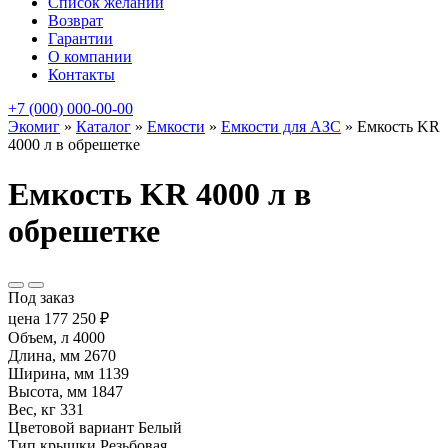
Список желаний
Возврат
Гарантии
О компании
Контакты
+7 (000) 000-00-00
Экомиг
»
Каталог
»
Емкости
»
Емкости для АЗС
»
Емкость KR
4000 л в обрешетке
Емкость KR 4000 л в
обрешетке
Под заказ
цена
177 250
₽
Объем, л
4000
Длина, мм
2670
Ширина, мм
1139
Высота, мм
1847
Вес, кг
331
Цветовой вариант
Белый
Тип крышки
Резьбовая