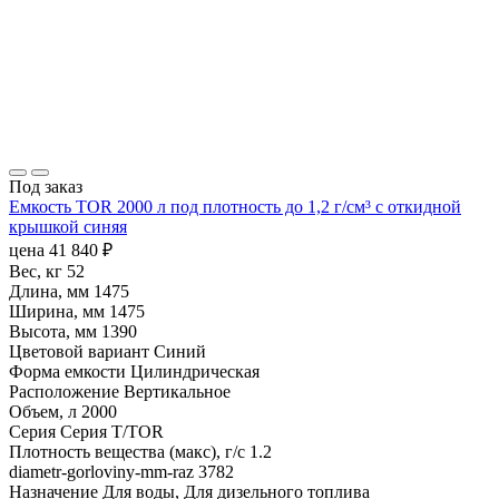
Под заказ
Емкость TOR 2000 л под плотность до 1,2 г/см³ с откидной
крышкой синяя
цена
41 840
₽
Вес, кг
52
Длина, мм
1475
Ширина, мм
1475
Высота, мм
1390
Цветовой вариант
Синий
Форма емкости
Цилиндрическая
Расположение
Вертикальное
Объем, л
2000
Серия
Серия T/TOR
Плотность вещества (макс), г/с
1.2
diametr-gorloviny-mm-raz
3782
Назначение
Для воды, Для дизельного топлива