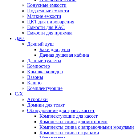
Конусные емкости
Подземные емкости
Мягкие емкости
ЦКТ для пивоварения
Емкости для КАС
Емкости для приямка
Дача
Дачный душ
Баки для душа
Дачная душевая кабина
Дачные туалеты
Компостер
Крышка колодца
Вазоны
Кашпо
Комплектующие
С/Х
Агробаки
Домики для телят
Оборудование для транс. кассет
Комплектующие для кассет
Комплекты слива для мотопомп
Комплекты слива с заправочными модулями
Комплекты слива с кранами