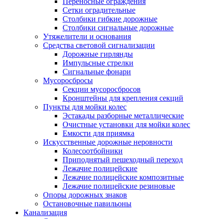
Переносные ограждения
Сетки оградительные
Столбики гибкие дорожные
Столбики сигнальные дорожные
Утяжелители и основания
Средства световой сигнализации
Дорожные гирлянды
Импульсные стрелки
Сигнальные фонари
Мусоросбросы
Секции мусоросбросов
Кронштейны для крепления секций
Пункты для мойки колес
Эстакады разборные металлические
Очистные установки для мойки колес
Емкости для приямка
Искусственные дорожные неровности
Колесоотбойники
Приподнятый пешеходный переход
Лежачие полицейские
Лежачие полицейские композитные
Лежачие полицейские резиновые
Опоры дорожных знаков
Остановочные павильоны
Канализация