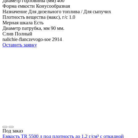
Диаметр горловины (мм)
400
Форма емкости
Конусообразная
Назначение
Для дизельного топлива / Для сыпучих
Плотность вещества (макс), г/с
1.0
Мерная шкала
Есть
Диаметр патрубка, мм
90 мм.
Слив
Полный
nalichie-flanczevogo-soe
2914
Оставить заявку
Под заказ
Емкость TR 5500 л под плотность до 1,2 г/см³ с откидной