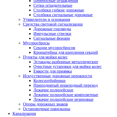
Переносные ограждения
Сетки оградительные
Столбики гибкие дорожные
Столбики сигнальные дорожные
Утяжелители и основания
Средства световой сигнализации
Дорожные гирлянды
Импульсные стрелки
Сигнальные фонари
Мусоросбросы
Секции мусоросбросов
Кронштейны для крепления секций
Пункты для мойки колес
Эстакады разборные металлические
Очистные установки для мойки колес
Емкости для приямка
Искусственные дорожные неровности
Колесоотбойники
Приподнятый пешеходный переход
Лежачие полицейские
Лежачие полицейские композитные
Лежачие полицейские резиновые
Опоры дорожных знаков
Остановочные павильоны
Канализация