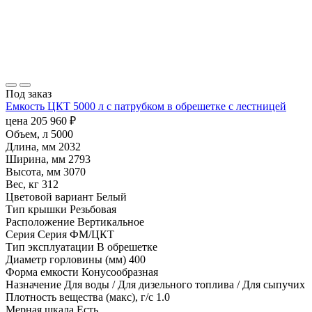
Под заказ
Емкость ЦКТ 5000 л с патрубком в обрешетке с лестницей
цена
205 960
₽
Объем, л
5000
Длина, мм
2032
Ширина, мм
2793
Высота, мм
3070
Вес, кг
312
Цветовой вариант
Белый
Тип крышки
Резьбовая
Расположение
Вертикальное
Серия
Серия ФМ/ЦКТ
Тип эксплуатации
В обрешетке
Диаметр горловины (мм)
400
Форма емкости
Конусообразная
Назначение
Для воды / Для дизельного топлива / Для сыпучих
Плотность вещества (макс), г/с
1.0
Мерная шкала
Есть