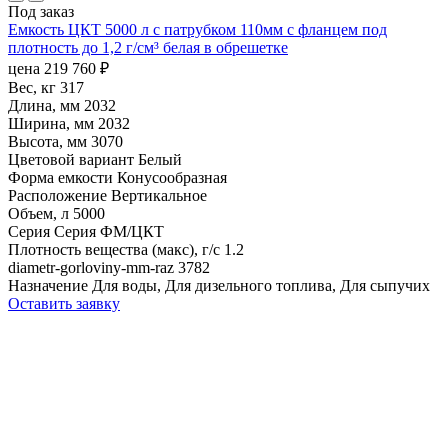
Под заказ
Емкость ЦКТ 5000 л с патрубком 110мм с фланцем под
плотность до 1,2 г/см³ белая в обрешетке
цена
219 760
₽
Вес, кг
317
Длина, мм
2032
Ширина, мм
2032
Высота, мм
3070
Цветовой вариант
Белый
Форма емкости
Конусообразная
Расположение
Вертикальное
Объем, л
5000
Серия
Серия ФМ/ЦКТ
Плотность вещества (макс), г/с
1.2
diametr-gorloviny-mm-raz
3782
Назначение
Для воды, Для дизельного топлива, Для сыпучих
Оставить заявку