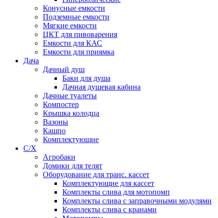
Конусные емкости
Подземные емкости
Мягкие емкости
ЦКТ для пивоварения
Емкости для КАС
Емкости для приямка
Дача
Дачный душ
Баки для душа
Дачная душевая кабина
Дачные туалеты
Компостер
Крышка колодца
Вазоны
Кашпо
Комплектующие
С/Х
Агробаки
Домики для телят
Оборудование для транс. кассет
Комплектующие для кассет
Комплекты слива для мотопомп
Комплекты слива с заправочными модулями
Комплекты слива с кранами