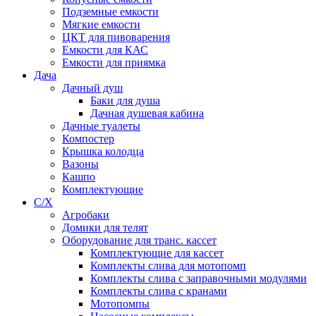
Подземные емкости
Мягкие емкости
ЦКТ для пивоварения
Емкости для КАС
Емкости для приямка
Дача
Дачный душ
Баки для душа
Дачная душевая кабина
Дачные туалеты
Компостер
Крышка колодца
Вазоны
Кашпо
Комплектующие
С/Х
Агробаки
Домики для телят
Оборудование для транс. кассет
Комплектующие для кассет
Комплекты слива для мотопомп
Комплекты слива с заправочными модулями
Комплекты слива с кранами
Мотопомпы