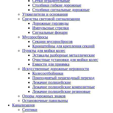
Сетки оградительные
Столбики гибкие дорожные
Столбики сигнальные дорожные
Утяжелители и основания
Средства световой сигнализации
Дорожные гирлянды
Импульсные стрелки
Сигнальные фонари
Мусоросбросы
Секции мусоросбросов
Кронштейны для крепления секций
Пункты для мойки колес
Эстакады разборные металлические
Очистные установки для мойки колес
Емкости для приямка
Искусственные дорожные неровности
Колесоотбойники
Приподнятый пешеходный переход
Лежачие полицейские
Лежачие полицейские композитные
Лежачие полицейские резиновые
Опоры дорожных знаков
Остановочные павильоны
Канализация
Септики