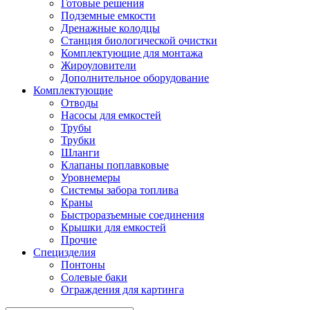
Готовые решения
Подземные емкости
Дренажные колодцы
Станция биологической очистки
Комплектующие для монтажа
Жироуловители
Дополнительное оборудование
Комплектующие
Отводы
Насосы для емкостей
Трубы
Трубки
Шланги
Клапаны поплавковые
Уровнемеры
Системы забора топлива
Краны
Быстроразъемные соединения
Крышки для емкостей
Прочие
Специзделия
Понтоны
Солевые баки
Ограждения для картинга