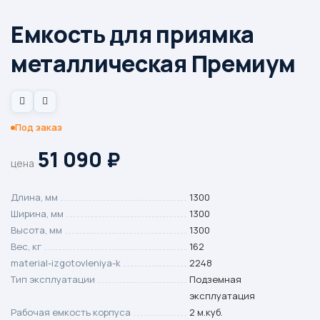
Емкость для приямка
металлическая Премиум
Под заказ
51 090
₽
цена
Длина, мм
1300
Ширина, мм
1300
Высота, мм
1300
Вес, кг
162
material-izgotovleniya-k
2248
Тип эксплуатации
Подземная
эксплуатация
Рабочая емкость корпуса
2 м.куб.