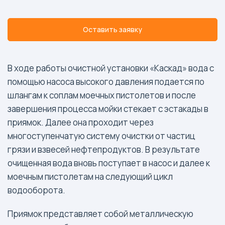
Оставить заявку
В ходе работы очистной установки «Каскад» вода с
помощью насоса высокого давления подается по
шлангам к соплам моечных пистолетов и после
завершения процесса мойки стекает с эстакады в
приямок. Далее она проходит через
многоступенчатую систему очистки от частиц
грязи и взвесей нефтепродуктов. В результате
очищенная вода вновь поступает в насос и далее к
моечным пистолетам на следующий цикл
водооборота.
Приямок представляет собой металлическую