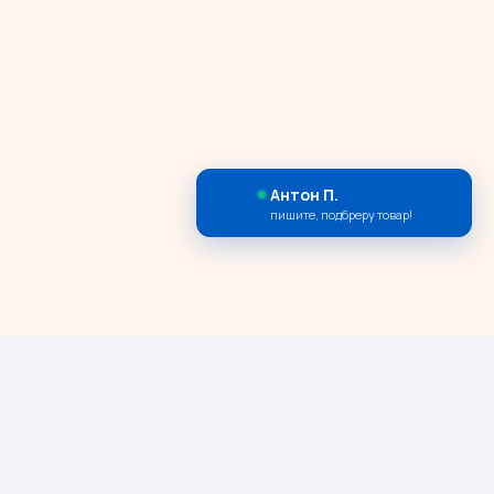
Антон П.
пишите, подбреру товар!