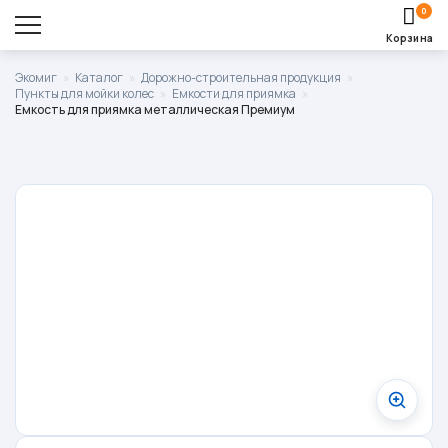
0
Корзина
Оставить заявку
Экомиг
»
Каталог
»
Дорожно-строительная продукция
»
Пункты для мойки колес
»
Емкости для приямка
»
Корзина пуста.
Емкость для приямка металлическая Премиум