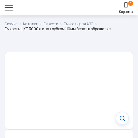
0
Корзина
Оставить заявку
Экомиг
»
Каталог
»
Емкости
»
Емкости для АЗС
»
Емкость ЦКТ 3000 л с патрубком 110мм белая в обрешетке
Корзина пуста.