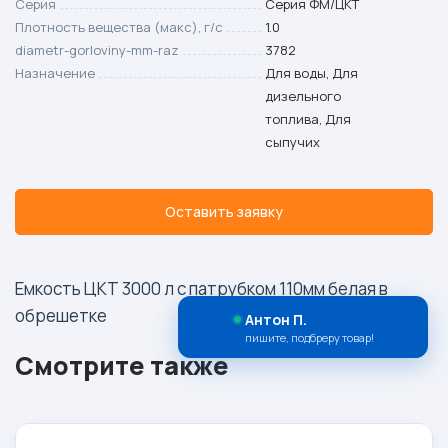
Серия
Серия ФМ/ЦКТ
Плотность вещества (макс), г/с
1.0
diametr-gorloviny-mm-raz
3782
Назначение
Для воды, Для
дизельного
топлива, Для
сыпучих
Оставить заявку
Емкость ЦКТ 3000 л с патрубком 110мм белая в
обрешетке
Антон П.
пишите, подбреру товар!
Смотрите также