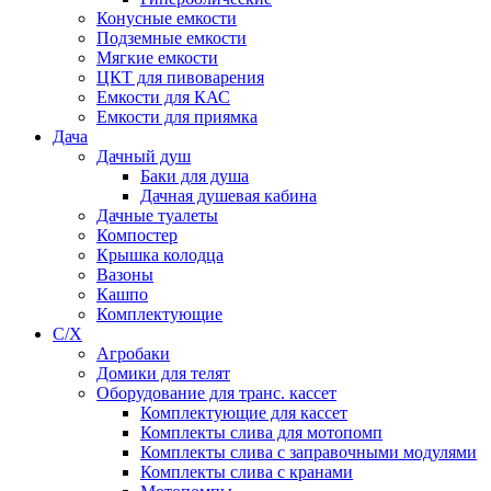
Конусные емкости
Подземные емкости
Мягкие емкости
ЦКТ для пивоварения
Емкости для КАС
Емкости для приямка
Дача
Дачный душ
Баки для душа
Дачная душевая кабина
Дачные туалеты
Компостер
Крышка колодца
Вазоны
Кашпо
Комплектующие
С/Х
Агробаки
Домики для телят
Оборудование для транс. кассет
Комплектующие для кассет
Комплекты слива для мотопомп
Комплекты слива с заправочными модулями
Комплекты слива с кранами