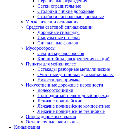
Переносные ограждения
Сетки оградительные
Столбики гибкие дорожные
Столбики сигнальные дорожные
Утяжелители и основания
Средства световой сигнализации
Дорожные гирлянды
Импульсные стрелки
Сигнальные фонари
Мусоросбросы
Секции мусоросбросов
Кронштейны для крепления секций
Пункты для мойки колес
Эстакады разборные металлические
Очистные установки для мойки колес
Емкости для приямка
Искусственные дорожные неровности
Колесоотбойники
Приподнятый пешеходный переход
Лежачие полицейские
Лежачие полицейские композитные
Лежачие полицейские резиновые
Опоры дорожных знаков
Остановочные павильоны
Канализация