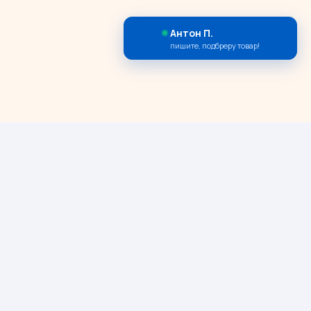
Антон П.
пишите, подбреру товар!