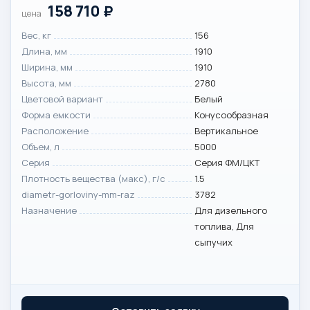
158 710
₽
цена
Вес, кг
156
Длина, мм
1910
Ширина, мм
1910
Высота, мм
2780
Цветовой вариант
Белый
Форма емкости
Конусообразная
Расположение
Вертикальное
Объем, л
5000
Серия
Серия ФМ/ЦКТ
Плотность вещества (макс), г/с
1.5
diametr-gorloviny-mm-raz
3782
Назначение
Для дизельного
топлива, Для
сыпучих