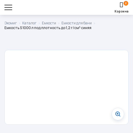
0
Корзина
Оставить заявку
Экомиг
»
Каталог
»
Емкости
»
Емкости для бани
»
Емкость S 1000 л под плотность до 1,2 г/см³ синяя
Корзина пуста.