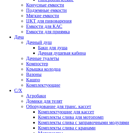
Конусные емкости
Подземные емкости
Мягкие емкости
ЦКТ для пивоварения
Емкости для КАС
Емкости для приямка
Дача
Дачный душ
Баки для душа
Дачная душевая кабина
Дачные туалеты
Компостер
Крышка колодца
Вазоны
Кашпо
Комплектующие
С/Х
Агробаки
Домики для телят
Оборудование для транс. кассет
Комплектующие для кассет
Комплекты слива для мотопомп
Комплекты слива с заправочными модулями
Комплекты слива с кранами