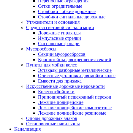
Переносные ограждения
Сетки оградительные
Столбики гибкие дорожные
Столбики сигнальные дорожные
Утяжелители и основания
Средства световой сигнализации
Дорожные гирлянды
Импульсные стрелки
Сигнальные фонари
Мусоросбросы
Секции мусоросбросов
Кронштейны для крепления секций
Пункты для мойки колес
Эстакады разборные металлические
Очистные установки для мойки колес
Емкости для приямка
Искусственные дорожные неровности
Колесоотбойники
Приподнятый пешеходный переход
Лежачие полицейские
Лежачие полицейские композитные
Лежачие полицейские резиновые
Опоры дорожных знаков
Остановочные павильоны
Канализация