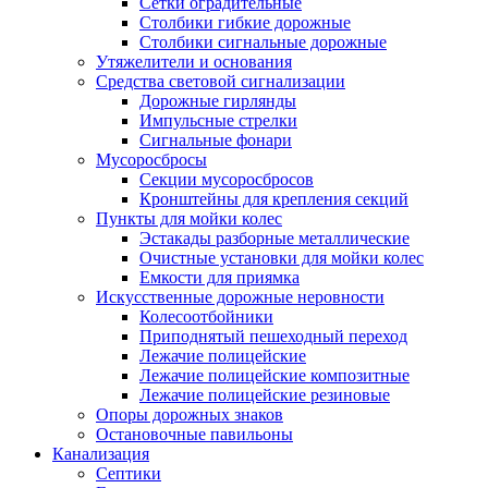
Сетки оградительные
Столбики гибкие дорожные
Столбики сигнальные дорожные
Утяжелители и основания
Средства световой сигнализации
Дорожные гирлянды
Импульсные стрелки
Сигнальные фонари
Мусоросбросы
Секции мусоросбросов
Кронштейны для крепления секций
Пункты для мойки колес
Эстакады разборные металлические
Очистные установки для мойки колес
Емкости для приямка
Искусственные дорожные неровности
Колесоотбойники
Приподнятый пешеходный переход
Лежачие полицейские
Лежачие полицейские композитные
Лежачие полицейские резиновые
Опоры дорожных знаков
Остановочные павильоны
Канализация
Септики