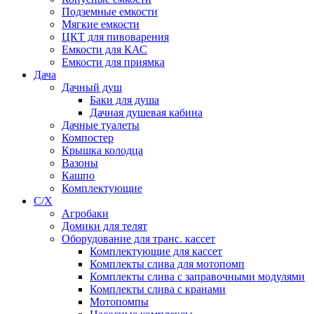
Подземные емкости
Мягкие емкости
ЦКТ для пивоварения
Емкости для КАС
Емкости для приямка
Дача
Дачный душ
Баки для душа
Дачная душевая кабина
Дачные туалеты
Компостер
Крышка колодца
Вазоны
Кашпо
Комплектующие
С/Х
Агробаки
Домики для телят
Оборудование для транс. кассет
Комплектующие для кассет
Комплекты слива для мотопомп
Комплекты слива с заправочными модулями
Комплекты слива с кранами
Мотопомпы