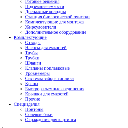
Готовые решения
Подземные емкости
Дренажные колодцы
Станция биологической очистки
Комплектующие для монтажа
Жироуловители
Дополнительное оборудование
Комплектующие
Отводы
Насосы для емкостей
Трубы
Трубки
Шланги
Клапаны поплавковые
Уровнемеры
Системы забора топлива
Краны
Быстроразъемные соединения
Крышки для емкостей
Прочие
Специзделия
Понтоны
Солевые баки
Ограждения для картинга